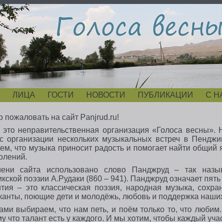
ЛИЦА
ГОСТИ
НОВОСТИ
ПУБЛИКАЦИИ
С Н
 пожаловать на сайт Panjrud.ru!
 это неправительственная организация «Голоса весны». 
 с организации нескольких музыкальных встреч в Пендж
ем, что музыка приносит радость и помогает найти общий 
олений.
ени сайта использовано слово Панджруд – так назыв
кской поэзии А.Рудаки (860 – 941). Панджруд означает пять
ития – это классическая поэзия, народная музыка, сохр
канты, поющие дети и молодёжь, любовь и поддержка наших
ми выбираем, что нам петь, и поём только то, что любим.
у что талант есть у каждого. И мы хотим, чтобы каждый уча