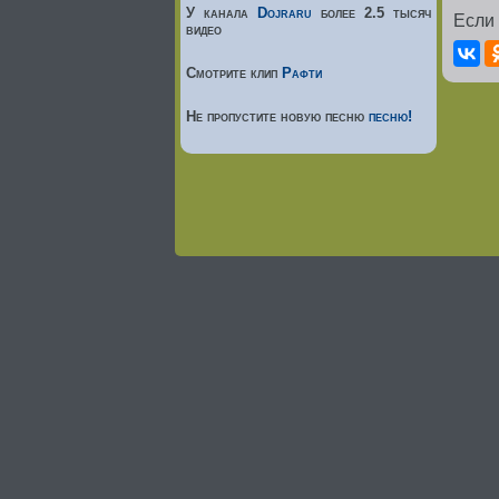
У канала
Dojraru
более 2.5 тысяч
Если
видео
Смотрите клип
Рафти
Не пропустите новую песню
песню!