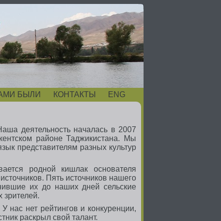
АМИ БЫЛИ
КОНТАКТЫ
ENG
Наша деятельность началась в 2007
икентском районе Таджикистана. Мы
язык представителям разных культур
ается родной кишлак основателя
 источников. Пять источников нашего
анившие их до наших дней сельские
 зрителей.
 У нас нет рейтингов и конкуренции,
стник раскрыл свой талант.