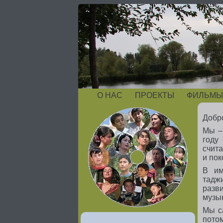
О НАС
ПРОЕКТЫ
ФИЛЬМЫ
Добро
Мы –
году
счита
и пок
В им
таджи
разв
музы
Мы са
потом