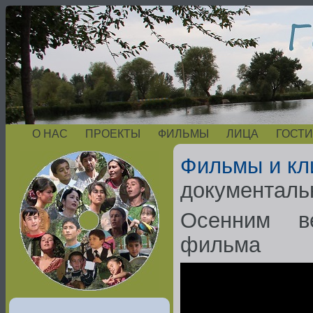
О НАС
ПРОЕКТЫ
ФИЛЬМЫ
ЛИЦА
ГОСТИ
Фильмы и кл
документаль
Осенним ве
фильма